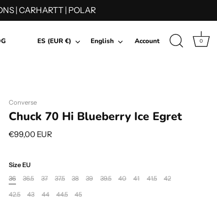
NS | CARHARTT | POLAR
Currency
Language
OG
ES (EUR €)
English
Account
0
Converse
Chuck 70 Hi Blueberry Ice Egret
€99,00 EUR
Size EU
36
36.5
37
37.5
38
39
39.5
40
41
41.5
42
42.5
43
44
44.5
45